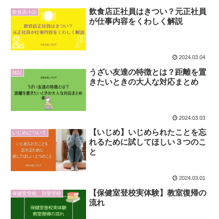
飲食店正社員はきつい？元正社員
飲食店小話
が仕事内容をくわしく解説
2024.03.04
うざい友達の特徴とは？距離を置
雑記
きたいときの大人な対応まとめ
2024.03.03
【いじめ】いじめられたことを忘
いじめについて
れるために試してほしい３つのこ
と
2024.03.01
【保健室登校実体験】教室復帰の
保健室登校、別室登校
流れ