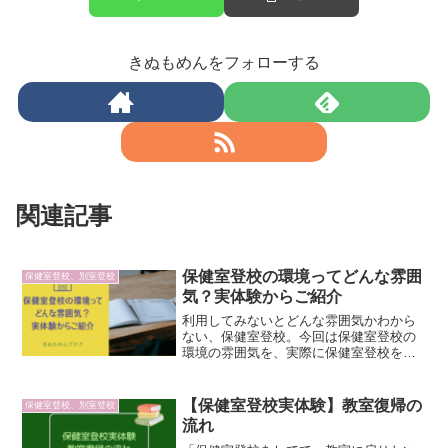
きぬもめんをフォローする
関連記事
保健室登校の環境ってどんな雰囲
保健室登校、別室登校
気？実体験からご紹介
利用してみないとどんな雰囲気かわから
ない、保健室登校。今回は保健室登校の
環境の雰囲気を、実際に保健室登校を利
用したことのあるブログ主がご紹介。保
健室登校は勉強できる雰囲気なのか、周
りの大人は、利用する生徒はどうなのか
【保健室登校実体験】教室復帰の
保健室登校、別室登校
など、実体験を元に感じたことを解説し
流れ
ていきます。