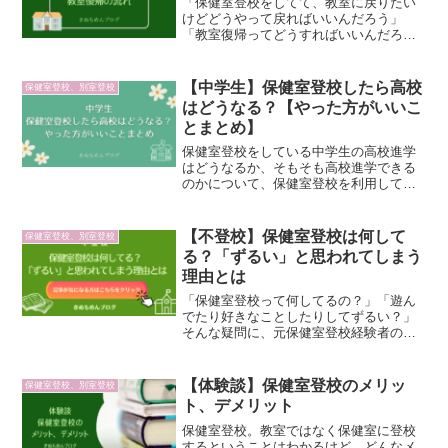
「保健室登校をしてて、教室に戻りたい
けどどうやって戻ればいいんだろう」
「教室復帰ってどうすればいいんだろ
う」「何をすれば戻りやすいかな」な
ど、保健室登校から教室復帰するまでの
流れを元保健室登校者で教室復帰を果た
【中学生】保健室登校したら高校
保健室登校、別室登校
したブログ主がご紹介。
はどうなる？【やった方がいいこ
とまとめ】
保健室登校をしている中学生の高校進学
はどうなるか、そもそも高校進学できる
のかについて、保健室登校を利用してい
たブログ主がご紹介。高校進学のために
今からしておくべきこと、今すぐにでき
るやった方がいいことをまとめました。
【不登校】保健室登校は何して
保健室登校、別室登校
る？「ずるい」と思われてしまう
理由とは
「保健室登校って何してるの？」「遊ん
でたり好きなことしたりしてずるい？」
そんな疑問に、元保健室登校経験者のブ
ログ主が実体験をもとに保健室登校につ
いて大公開。普段どんなことをしている
のから、ずるいと思われるその理由まで
【体験談】保健室登校のメリッ
保健室登校、別室登校
たっぷり書きました。
ト、デメリット
保健室登校。教室ではなく保健室に登校
するということはわかるけど、どんなメ