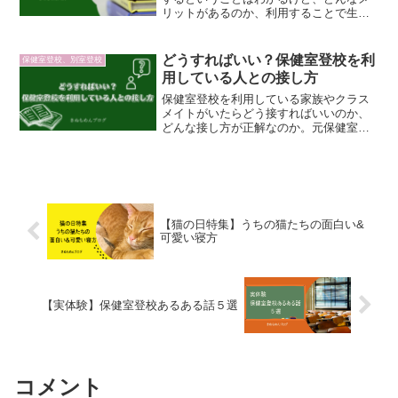
リットがあるのか、利用することで生じ
るデメリットはないのか。そんな疑問に
１年間保健室登校を利用していたブログ
主が、体験談に基づく保健室登校のメリ
どうすればいい？保健室登校を利
保健室登校、別室登校
ットデメリットを紹介します！
用している人との接し方
保健室登校を利用している家族やクラス
メイトがいたらどう接すればいいのか、
どんな接し方が正解なのか。元保健室登
校利用者のブログ主が過去の経験を元
に、嬉しかった接し方、嫌だった接し方
をご紹介。周囲の行動次第では、教室復
帰がぐっと縮まる可能性も。
【猫の日特集】うちの猫たちの面白い&
可愛い寝方
【実体験】保健室登校あるある話５選
コメント