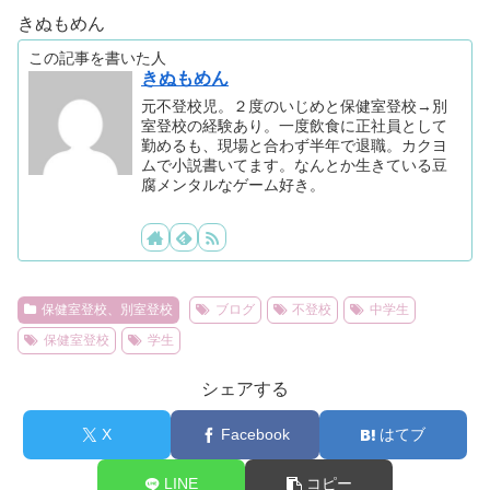
きぬもめん
この記事を書いた人
きぬもめん
元不登校児。２度のいじめと保健室登校→別
室登校の経験あり。一度飲食に正社員として
勤めるも、現場と合わず半年で退職。カクヨ
ムで小説書いてます。なんとか生きている豆
腐メンタルなゲーム好き。
保健室登校、別室登校
ブログ
不登校
中学生
保健室登校
学生
シェアする
X
Facebook
はてブ
LINE
コピー